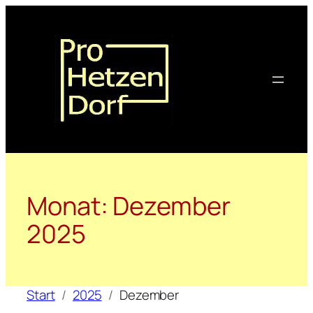
Zum
Inhalt
springen
Monat:
Dezember
2025
Start
2025
Dezember