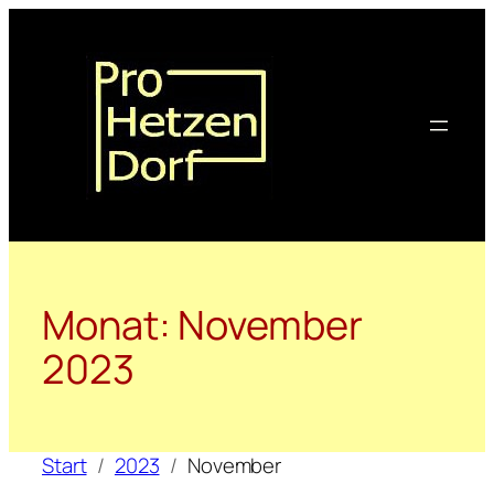
Zum
Inhalt
springen
Monat:
November
2023
Start
2023
November