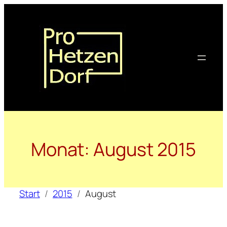
Zum
Inhalt
springen
Monat:
August 2015
Start
2015
August