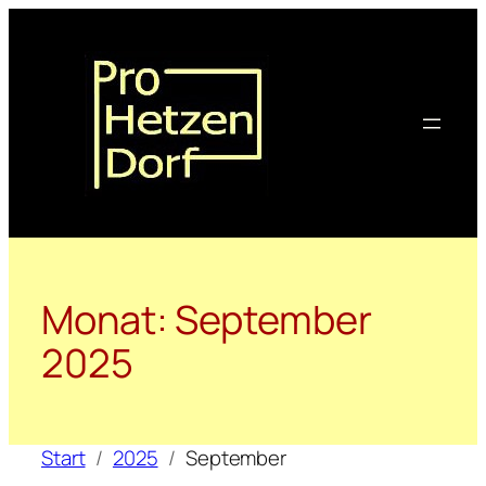
Zum
Inhalt
springen
Monat:
September
2025
Start
2025
September