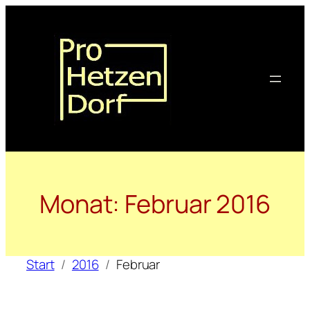
Zum
Inhalt
springen
Monat:
Februar 2016
Start
2016
Februar