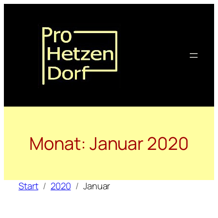
Zum
Inhalt
springen
Monat:
Januar 2020
Start
2020
Januar