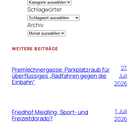
Schlagwörter
Archiv
WEITERE BEITRÄGE
27.
Premlechnergasse: Parkplatzraub für
Juli
überflüssiges „Radfahren gegen die
Einbahn“
2026
1. Juli
Friedhof Meidling: Sport- und
Freizeitdorado?
2026