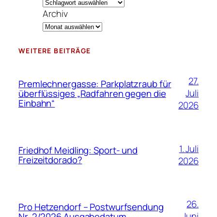
Archiv
WEITERE BEITRÄGE
27.
Premlechnergasse: Parkplatzraub für
Juli
überflüssiges „Radfahren gegen die
Einbahn“
2026
1. Juli
Friedhof Meidling: Sport- und
Freizeitdorado?
2026
26.
Pro Hetzendorf – Postwurfsendung
Juni
Nr. 2/2026 Ausgabedatum