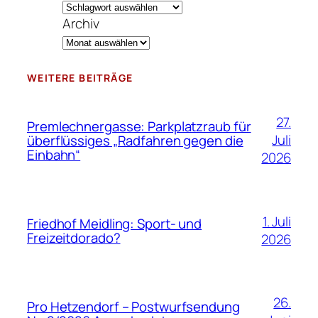
Archiv
WEITERE BEITRÄGE
27.
Premlechnergasse: Parkplatzraub für
Juli
überflüssiges „Radfahren gegen die
Einbahn“
2026
1. Juli
Friedhof Meidling: Sport- und
Freizeitdorado?
2026
26.
Pro Hetzendorf – Postwurfsendung