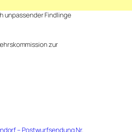
h unpassender Findlinge
kehrskommission zur
ndorf – Postwurfsendung Nr.