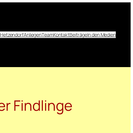
 Hetzendorf
Anliegen
Team
Kontakt
Beiträge
In den Medien
r Findlinge