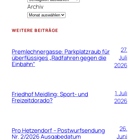
Archiv
WEITERE BEITRÄGE
27.
Premlechnergasse: Parkplatzraub für
Juli
überflüssiges „Radfahren gegen die
Einbahn“
2026
1. Juli
Friedhof Meidling: Sport- und
Freizeitdorado?
2026
26.
Pro Hetzendorf – Postwurfsendung
Juni
Nr. 2/2026 Ausgabedatum