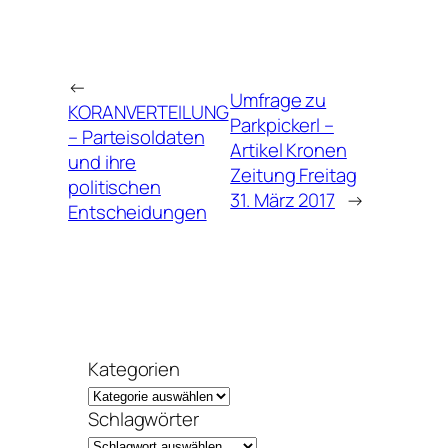
←
Umfrage zu
KORANVERTEILUNG
Parkpickerl –
– Parteisoldaten
Artikel Kronen
und ihre
Zeitung Freitag
politischen
31. März 2017
→
Entscheidungen
Kategorien
Schlagwörter